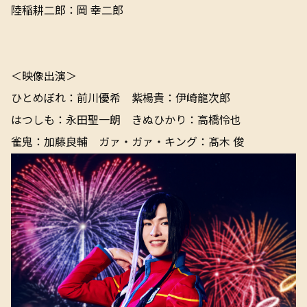
陸稲耕二郎：岡 幸二郎
＜映像出演＞
ひとめぼれ：前川優希 紫楊貴：伊崎龍次郎
はつしも：永田聖一朗 きぬひかり：高橋怜也
雀鬼：加藤良輔 ガァ・ガァ・キング：髙木 俊