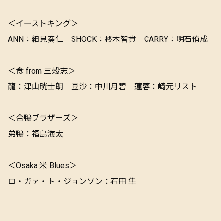
＜イーストキング＞
ANN：細見奏仁 SHOCK：柊木智貴 CARRY：明石侑成
＜食 from 三穀志＞
龍：津山晄士朗 豆沙：中川月碧 蓮蓉：崎元リスト
＜合鴨ブラザーズ＞
弟鴨：福島海太
＜Osaka 米 Blues＞
ロ・ガァ・ト・ジョンソン：石田 隼