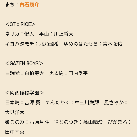
まち：
白石康介
＜ST☆RICE＞
ネリカ：健人 平山：川上将大
キヨハタモチ：北乃颯希 ゆめのはたもち：宮本弘佑
＜GAZEN BOYS＞
白瑞光：白柏寿大 黒太閤：田内季宇
＜関西稲穂学園＞
日本晴：吉澤 翼 てんたかく：中三川歳輝 風さやか：
大見洋太
姫ごのみ：石原月斗 さとのつき：髙山晴澄 ぴかまる：
田中幸真